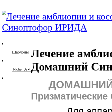
Лечение амбли
Шаблоны
Домашний Си
ДОМАШНИ
П
ризматические
Для аппаратн