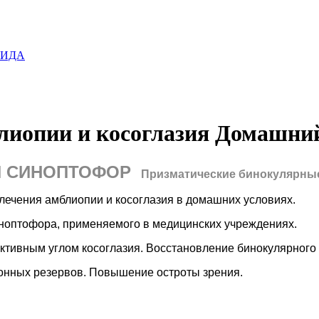
блиопии и косоглазия Домашн
Й
С
ИНОПТОФ
О
Р
П
ризматические бинокулярны
ния амблиопии и косоглазия в домашних условиях.
тофора, применяемого в медицинских учреждениях.
ктивным углом косоглазия.
Восстановление бинокулярного 
ых резервов.
Повышение остроты зрения.