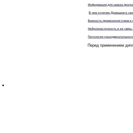
Информация для заказа прог
В чем отличие Домашнего син
Важность применения очков и 
Нейропластичность и ее связь
Патология глазодвигательного
Перед применением диплопт