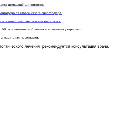
раммы Домашний Синоптофор.
оптофора от классического синоптофора.
контактных линз при лечении косоглазия.
 с VR при лечении амблиопии и косоглазия у взрослых.
 аппарата при косоглазии.
ического лечения рекомендуется консультация врача.