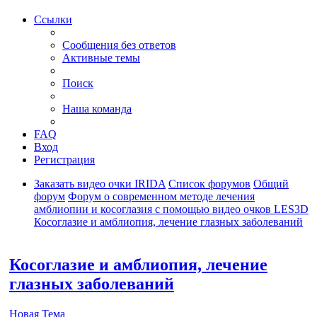
Ссылки
Сообщения без ответов
Активные темы
Поиск
Наша команда
FAQ
Вход
Регистрация
Заказать видео очки IRIDA
Список форумов
Общий
форум
Форум о современном методе лечения
амблиопии и косоглазия с помощью видео очков LES3D
Косоглазие и амблиопия, лечение глазных заболеваний
Поиск
Косоглазие и амблиопия, лечение
глазных заболеваний
Новая Тема