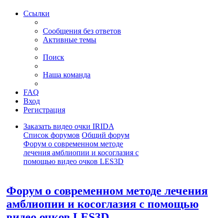
Ссылки
Сообщения без ответов
Активные темы
Поиск
Наша команда
FAQ
Вход
Регистрация
Заказать видео очки IRIDA
Список форумов
Общий форум
Форум о современном методе
лечения амблиопии и косоглазия с
помощью видео очков LES3D
Поиск
Форум о современном методе лечения
амблиопии и косоглазия с помощью
видео очков LES3D