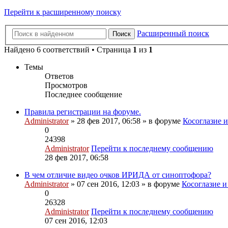
Перейти к расширенному поиску
Расширенный поиск
Поиск
Найдено 6 соответствий • Страница
1
из
1
Темы
Ответов
Просмотров
Последнее сообщение
Правила регистрации на форуме.
Administrator
» 28 фев 2017, 06:58 » в форуме
Косоглазие 
0
24398
Administrator
Перейти к последнему сообщению
28 фев 2017, 06:58
В чем отличие видео очков ИРИДА от синоптофора?
Administrator
» 07 сен 2016, 12:03 » в форуме
Косоглазие и
0
26328
Administrator
Перейти к последнему сообщению
07 сен 2016, 12:03