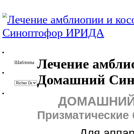
Лечение амбли
Шаблоны
Домашний Си
ДОМАШНИ
П
ризматические
Для аппаратн